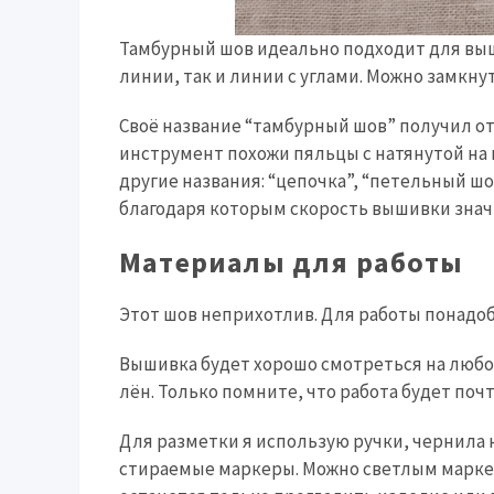
Тамбурный шов идеально подходит для выш
линии, так и линии с углами. Можно замкну
Своё название “тамбурный шов” получил от 
инструмент похожи пяльцы с натянутой на 
другие названия: “цепочка”, “петельный ш
благодаря которым скорость вышивки знач
Материалы для работы
Этот шов неприхотлив. Для работы понадобя
Вышивка будет хорошо смотреться на любом
лён. Только помните, что работа будет по
Для разметки я использую ручки, чернила к
стираемые маркеры. Можно светлым маркер