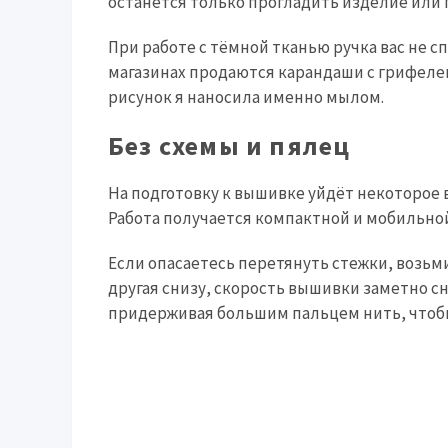
останется только прогладить изделие или 
При работе с тёмной тканью ручка вас не с
магазинах продаются карандаши с грифеле
рисунок я наносила именно мылом.
Без схемы и пялец
На подготовку к вышивке уйдёт некоторое в
Работа получается компактной и мобильно
Если опасаетесь перетянуть стежки, возьм
другая снизу, скорость вышивки заметно с
придерживая большим пальцем нить, чтобы 