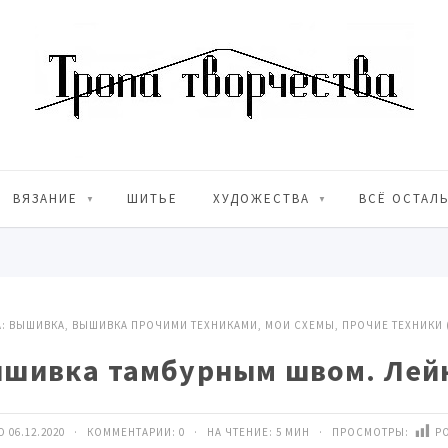
ВЯЗАНИЕ
ШИТЬЕ
ХУДОЖЕСТВА
ВСЁ ОСТАЛ
А:
ВЫШИВКА
,
ВЫШИВКА ПРОЧИМИ ТЕХНИКАМИ
,
МОИ СХЕМЫ
,
ПРОЧИЕ ТЕХНИКИ 
шивка тамбурным швом. Лей
 06.12.2020 · КОММЕНТАРИИ:
0
· НА ЧТЕНИЕ: 5 МИН · ПРОСМОТРЫ:
PO