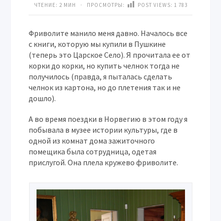
ЧТЕНИЕ: 2 МИН · ПРОСМОТРЫ:
POST VIEWS:
1 783
Фриволите манило меня давно. Началось все
с книги, которую мы купили в Пушкине
(теперь это Царское Село). Я прочитала ее от
корки до корки, но купить челнок тогда не
получилось (правда, я пыталась сделать
челнок из картона, но до плетения так и не
дошло).
А во время поездки в Норвегию в этом году я
побывала в музее истории культуры, где в
одной из комнат дома зажиточного
помещика была сотрудница, одетая
прислугой. Она плела кружево фриволите.