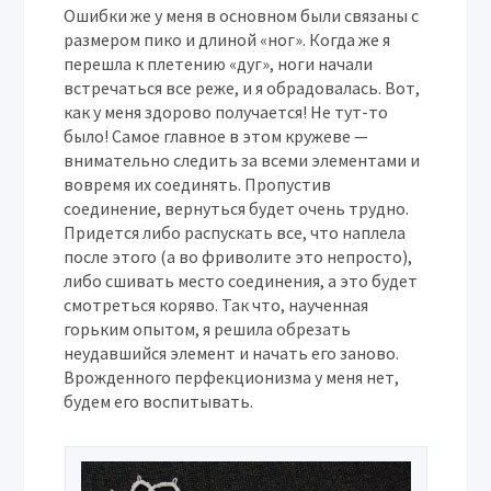
Ошибки же у меня в основном были связаны с
размером пико и длиной «ног». Когда же я
перешла к плетению «дуг», ноги начали
встречаться все реже, и я обрадовалась. Вот,
как у меня здорово получается! Не тут-то
было! Самое главное в этом кружеве —
внимательно следить за всеми элементами и
вовремя их соединять. Пропустив
соединение, вернуться будет очень трудно.
Придется либо распускать все, что наплела
после этого (а во фриволите это непросто),
либо сшивать место соединения, а это будет
смотреться коряво. Так что, наученная
горьким опытом, я решила обрезать
неудавшийся элемент и начать его заново.
Врожденного перфекционизма у меня нет,
будем его воспитывать.