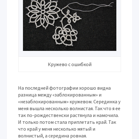
Кружево с ошибкой
На последней фотографии хорошо видна
разница между «заблокированным» и
«незаблокированным» кружевом. Серединка у
меня вышла несколько волнистая. Так что я ее
так по-рождественски растянула и намочила.
И только потом стала приплетать край. Так
что край у меня несколько мятый и
волнистый, а середина ровная.