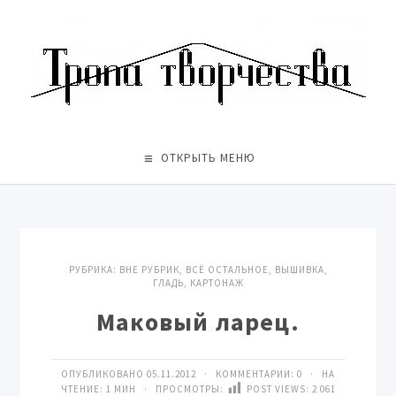
ОТКРЫТЬ МЕНЮ
РУБРИКА:
ВНЕ РУБРИК
,
ВСЁ ОСТАЛЬНОЕ
,
ВЫШИВКА
,
ГЛАДЬ
,
КАРТОНАЖ
Маковый ларец.
ОПУБЛИКОВАНО 05.11.2012 · КОММЕНТАРИИ:
0
· НА
ЧТЕНИЕ: 1 МИН · ПРОСМОТРЫ:
POST VIEWS:
2 061