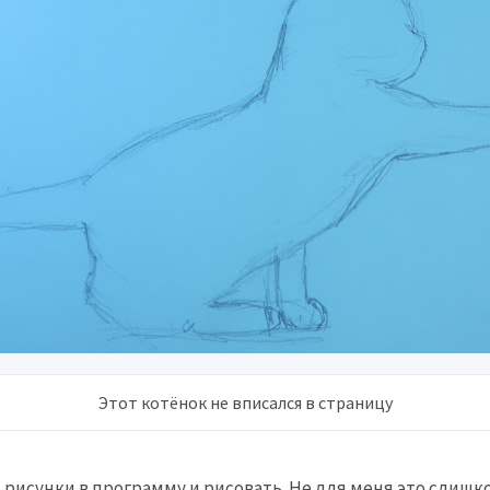
Этот котёнок не вписался в страницу
 рисунки в программу и рисовать. Не для меня это слишк