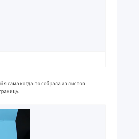
 я сама когда-то собрала из листов
траницу.