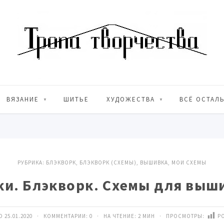
ВЯЗАНИЕ
ШИТЬЕ
ХУДОЖЕСТВА
ВСЁ ОСТАЛ
РУБРИКА:
БЛЭКВОРК
,
БЛЭКВОРК (СХЕМЫ)
,
ВЫШИВКА
,
МОИ СХЕМЫ
и. Блэкворк. Схемы для выш
 25.01.2020 · КОММЕНТАРИИ:
0
· НА ЧТЕНИЕ: 2 МИН · ПРОСМОТРЫ:
PO