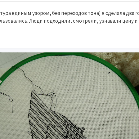
тура единым узором, без переходов тона) я сделала два г
льзовались. Люди подходили, смотрели, узнавали цену и 