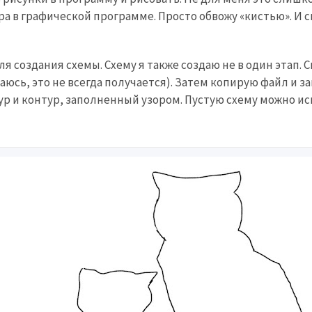
ра в графической программе. Просто обвожу «кистью». И 
я создания схемы. Схему я также создаю не в один этап. 
сь, это не всегда получается). Затем копирую файл и з
тур и контур, заполненный узором. Пустую схему можно и