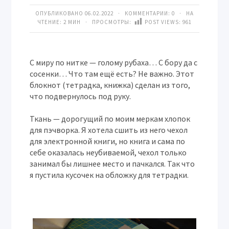
ОПУБЛИКОВАНО 06.02.2022 · КОММЕНТАРИИ:
0
· НА
ЧТЕНИЕ: 2 МИН · ПРОСМОТРЫ:
POST VIEWS:
961
С миру по нитке — голому рубаха… С бору да с
сосенки… Что там ещё есть? Не важно. Этот
блокнот (тетрадка, книжка) сделан из того,
что подвернулось под руку.
Ткань — дорогущий по моим меркам хлопок
для пэчворка. Я хотела сшить из него чехол
для электронной книги, но книга и сама по
себе оказалась неубиваемой, чехол только
занимал бы лишнее место и пачкался. Так что
я пустила кусочек на обложку для тетрадки.