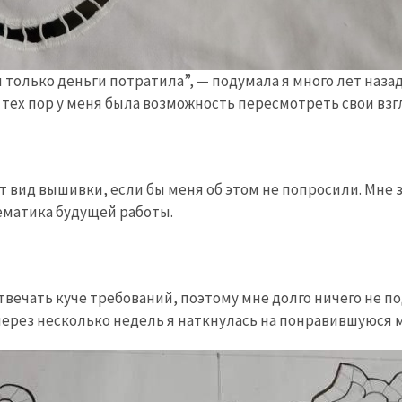
Зря только деньги потратила”, — подумала я много лет наз
 тех пор у меня была возможность пересмотреть свои взг
тот вид вышивки, если бы меня об этом не попросили. Мне
ематика будущей работы.
отвечать куче требований, поэтому мне долго ничего не 
 и через несколько недель я наткнулась на понравившуюся