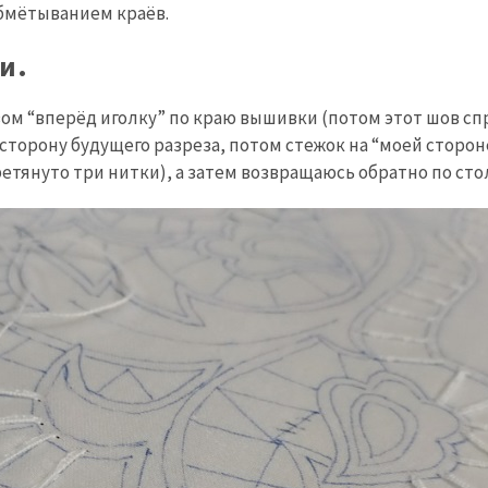
бмётыванием краёв.
и.
м “вперёд иголку” по краю вышивки (потом этот шов спря
сторону будущего разреза, потом стежок на “моей сторон
ретянуто три нитки), а затем возвращаюсь обратно по ст