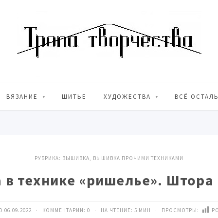
ВЯЗАНИЕ
ШИТЬЕ
ХУДОЖЕСТВА
ВСЁ ОСТАЛ
РУБРИКА:
ВЫШИВКА
,
ВЫШИВКА ПРОЧИМИ ТЕХНИКАМИ
в технике «ришелье». Штора 
 06.09.2022 · КОММЕНТАРИИ:
0
· НА ЧТЕНИЕ: 5 МИН · ПРОСМОТРЫ:
PO