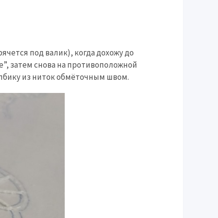
чется под валик), когда дохожу до
е”, затем снова на противоположной
олбику из ниток обмёточным швом.