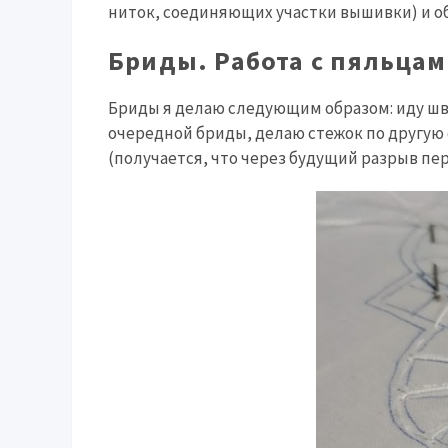
ниток, соединяющих участки вышивки) и о
Бриды. Работа с пяльцам
Бриды я делаю следующим образом: иду шво
очередной бриды, делаю стежок по другую 
(получается, что через будущий разрыв пе