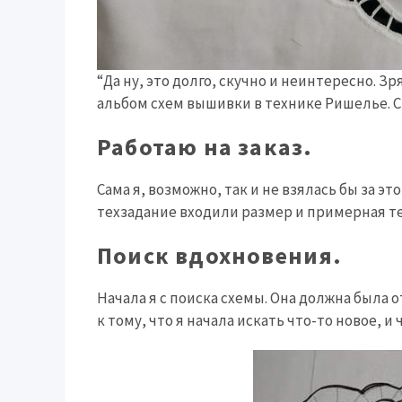
“Да ну, это долго, скучно и неинтересно. 
альбом схем вышивки в технике Ришелье. С
Работаю на заказ.
Сама я, возможно, так и не взялась бы за э
техзадание входили размер и примерная т
Поиск вдохновения.
Начала я с поиска схемы. Она должна была 
к тому, что я начала искать что-то новое,