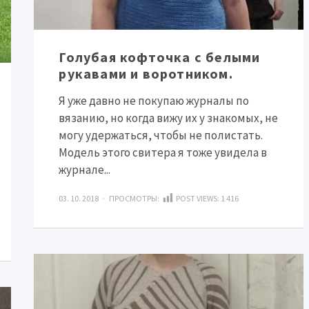
Голубая кофточка с белыми
рукавами и воротником.
Я уже давно не покупаю журналы по
вязанию, но когда вижу их у знакомых, не
могу удержаться, чтобы не полистать.
Модель этого свитера я тоже увидела в
журнале...
03. 10. 2018 · ПРОСМОТРЫ:
POST VIEWS:
1 416