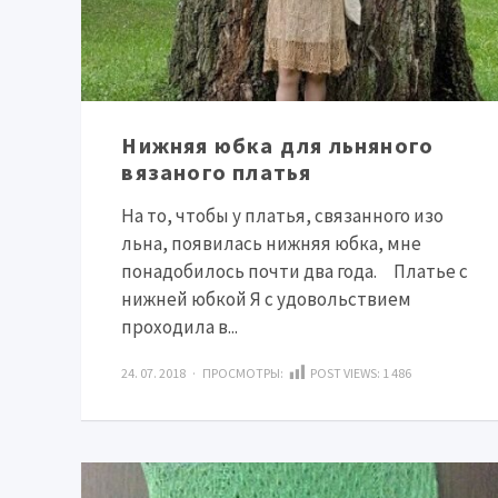
Нижняя юбка для льняного
вязаного платья
На то, чтобы у платья, связанного изо
льна, появилась нижняя юбка, мне
понадобилось почти два года. Платье с
нижней юбкой Я с удовольствием
проходила в...
24. 07. 2018 · ПРОСМОТРЫ:
POST VIEWS:
1 486