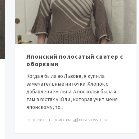
Японский полосатый свитер с
оборками
Когда я была во Львове, я купила
замечательные ниточки. Хлопок с
добавлением льна. А поскольк была я
там в гостях у Юли, которая учит меня
японскому, то...
09. 07. 2017 · ПРОСМОТРЫ:
POST VIEWS:
1 392