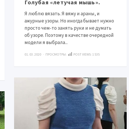
Голубая «летучая мышь».
Я люблю вязать. Я вяжу и араны, и
ажурные узоры. Но иногда бывает нужно
просто чем-то занять руки и не думать
об узоре. Поэтому в качестве очередной
модели я выбрала...
01. 03. 2020 · ПРОСМОТРЫ:
POST VIEWS:
1 535